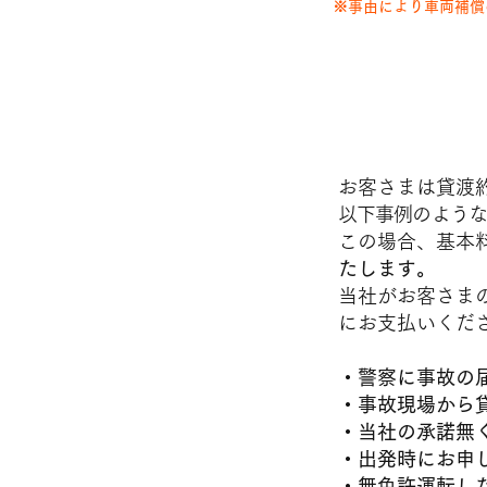
※事由により車両補償
■保険・補
適用除外
お客さまは貸渡
以下事例のような
この場合、基本
たします。
当社がお客さま
にお支払いくだ
・警察に事故の
・事故現場から
・当社の承諾無
・出発時にお申
・無免許運転し