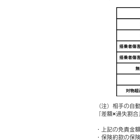
（注）相手の自
「差額×過失割合
・上記の免責金
・保険約款の保