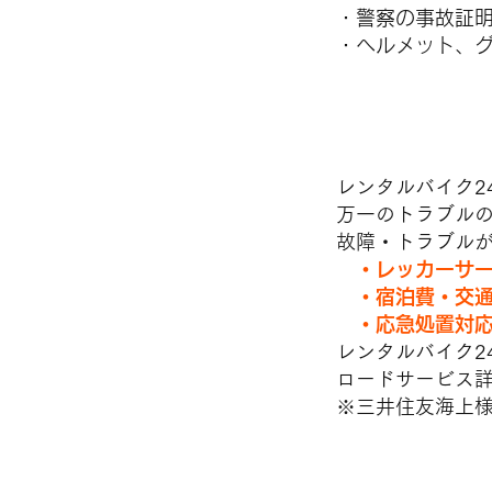
・警察の事故証
・ヘルメット、
■ロードサ
レンタルバイク2
万一のトラブル
故障・トラブル
​
・レッカーサ
・宿泊費・交通
・応急処置対応 e
レンタルバイク
ロードサービス
※三井住友海上