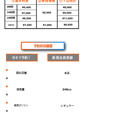
①基本料金
②車両保障
①＋②合計
4時間
¥6,400
¥8,900
16時間
¥2,500
¥9,500
¥7,000
24時間
¥8,500
¥11,000
¥8,500
¥7,500
¥1,000
以降24h
予約状況確認
今すぐ予約！
新規会員登録
貸出店舗
本店
Power
31ps
​排気量
248cc
免許
普通自動二輪
​使用ガソリン
レギュラー
タンク容量
17L